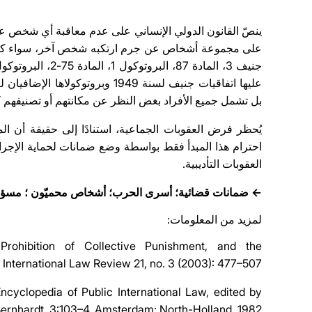
ينصّ القانون الدولي الإنساني على عدم معاقبة أي شخص عن
على مجموعة أشخاص عن جرم ارتكبه شخص آخر، سواء كانت ه
بل تشمل جميع الأفراد بغض النظر عن مكانتهم أو تصنيفهم كما هو مبي
يُحظر فرض العقوبات الجماعية، استنادًا إلى حقيقة أن ال
احترام هذا المبدأ فقط بواسطة وضع ضمانات لحماية الإجراء
العقوبات التأديبية.
← ضمانات قضائية؛ أسرى الحرب؛ أشخاص محميّون ؛ مسؤولية؛ 
لمزيد من المعلومات:
Prohibition of Collective Punishment, and the
 International Law Review 21, no. 3 (2003): 477–507.
ncyclopedia of Public International Law, edited by
ernhardt, 3:103–4. Amsterdam: North-Holland, 1982.