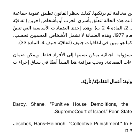
 مخالفة لم يرتكبها. كذلك يحظر القانون تطبيق عقوبة جماعية
ذه الحالة تتعلّق بأسرى الحرب أو بأشخاص آخرين (اتفاقيّة
جنيف 3، المادة 87، البروتوكول 1، المادة 75-2، البروتوكول 2، المادة 4-2 ب). وهذه إحدى الضمانات الأساسية التي تنصّ
عليها اتفاقيات جنيف لسنة 1949 وبروتوكولاها الإضافيان لعام 1977. وهذه الضمانة لا تشمل الأشخاص المحميين فحسب،
ن في اتفاقيات جنيف (اتفاقيّة جنيف 4، المادة 33).
مسؤولية الجنائية يمكن نسبتها إلى الأفراد فقط. ويمكن ضمان
ات القضائية. ويجب مراقبة هذا المبدأ أيضًا في سياق إجراءات
أعمال انتقاميّة/ ثأريّة.
Darcy, Shane. “Punitive House Demolitions, the 
SupremeCourt of Israel.” Penn State
Jeschek, Hans-Heinrich. “Collective Punishment.” In E
R.B